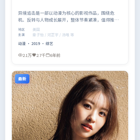
异境追击是一部以动漫为核心的影视作品，围绕危
机、反转与人物成长展开，整体节奏紧凑，值得推荐
观看。
美国
地区
章子怡 / 河正宇 / 汤唯 等
主演
动漫
·
2019
·
综艺
2.1万
2.7千
6年前
最新