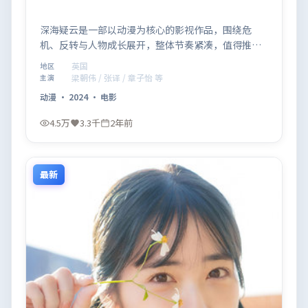
深海疑云是一部以动漫为核心的影视作品，围绕危
机、反转与人物成长展开，整体节奏紧凑，值得推荐
观看。
英国
地区
梁朝伟 / 张译 / 章子怡 等
主演
动漫
·
2024
·
电影
4.5万
3.3千
2年前
最新