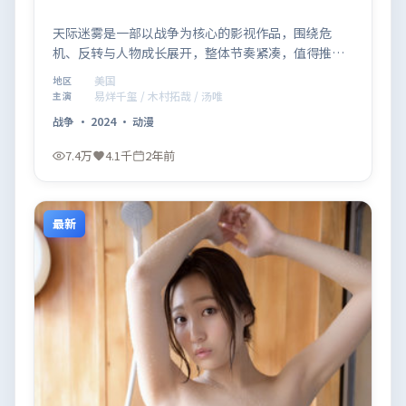
天际迷雾是一部以战争为核心的影视作品，围绕危
机、反转与人物成长展开，整体节奏紧凑，值得推荐
观看。
美国
地区
易烊千玺 / 木村拓哉 / 汤唯
主演
战争
·
2024
·
动漫
7.4万
4.1千
2年前
最新