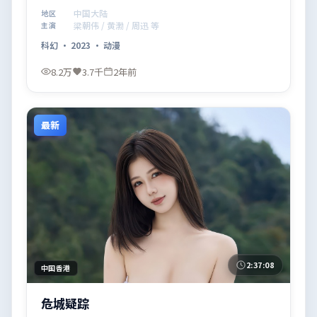
得推荐观看。
中国大陆
地区
梁朝伟 / 黄渤 / 周迅 等
主演
科幻
·
2023
·
动漫
8.2万
3.7千
2年前
最新
2:37:08
中国香港
危城疑踪