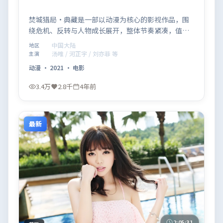
焚城猎局·典藏是一部以动漫为核心的影视作品，围
绕危机、反转与人物成长展开，整体节奏紧凑，值得
推荐观看。
中国大陆
地区
汤唯 / 河正宇 / 刘亦菲 等
主演
动漫
·
2021
·
电影
3.4万
2.8千
4年前
最新
2:05:31