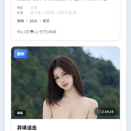
推荐观看。
日本
地区
章子怡 / 刘亦菲 / 易烊千玺 等
主演
惊悚
·
2023
·
综艺
1.3万
2.1千
3年前
最新
2:14:24
美国
异境追击