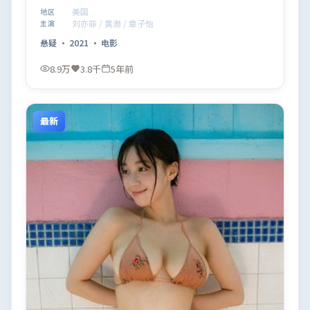
观看。
美国
地区
刘亦菲 / 黄渤 / 章子怡
主演
悬疑
·
2021
·
电影
8.9万
3.8千
5年前
最新