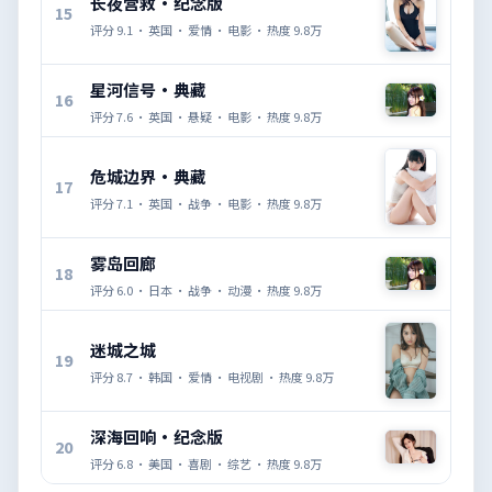
长夜营救·纪念版
15
评分
9.1
·
英国
·
爱情
·
电影
· 热度
9.8万
星河信号·典藏
16
评分
7.6
·
英国
·
悬疑
·
电影
· 热度
9.8万
危城边界·典藏
17
评分
7.1
·
英国
·
战争
·
电影
· 热度
9.8万
雾岛回廊
18
评分
6.0
·
日本
·
战争
·
动漫
· 热度
9.8万
迷城之城
19
评分
8.7
·
韩国
·
爱情
·
电视剧
· 热度
9.8万
深海回响·纪念版
20
评分
6.8
·
美国
·
喜剧
·
综艺
· 热度
9.8万