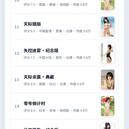
评分
7.5
·
英国
·
悬疑
·
电视剧
· 热度
9.8万
天际猎局
11
评分
6.0
·
中国香港
·
爱情
·
动漫
· 热度
9.8万
失控迷雾·纪念版
12
评分
7.5
·
中国大陆
·
冒险
·
动漫
· 热度
9.8万
天际余震·典藏
13
评分
8.8
·
英国
·
科幻
·
动漫
· 热度
9.8万
零号倒计时
14
评分
8.0
·
日本
·
惊悚
·
电视剧
· 热度
9.8万