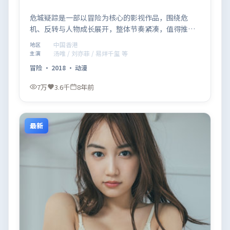
危城疑踪是一部以冒险为核心的影视作品，围绕危
机、反转与人物成长展开，整体节奏紧凑，值得推荐
观看。
中国香港
地区
汤唯 / 刘亦菲 / 易烊千玺 等
主演
冒险
·
2018
·
动漫
7万
3.6千
8年前
最新