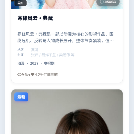
1:58:33
英国
寒锋风云·典藏
寒锋风云·典藏是一部以动漫为核心的影视作品，围
绕危机、反转与人物成长展开，整体节奏紧凑，值得
推荐观看。
英国
地区
张译 / 易烊千玺 / 梁朝伟 等
主演
动漫
·
2017
·
电视剧
9.6万
4.2千
8年前
最新