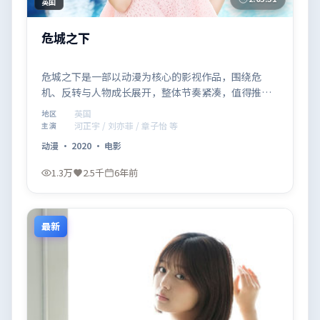
英国
危城之下
危城之下是一部以动漫为核心的影视作品，围绕危
机、反转与人物成长展开，整体节奏紧凑，值得推荐
观看。
英国
地区
河正宇 / 刘亦菲 / 章子怡 等
主演
动漫
·
2020
·
电影
1.3万
2.5千
6年前
最新