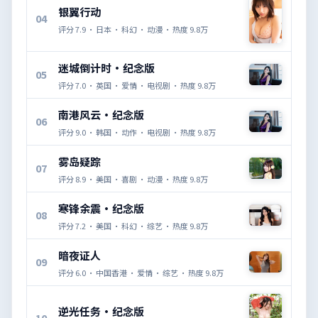
银翼行动
04
评分
7.9
·
日本
·
科幻
·
动漫
· 热度
9.8万
迷城倒计时·纪念版
05
评分
7.0
·
英国
·
爱情
·
电视剧
· 热度
9.8万
南港风云·纪念版
06
评分
9.0
·
韩国
·
动作
·
电视剧
· 热度
9.8万
雾岛疑踪
07
评分
8.9
·
美国
·
喜剧
·
动漫
· 热度
9.8万
寒锋余震·纪念版
08
评分
7.2
·
美国
·
科幻
·
综艺
· 热度
9.8万
暗夜证人
09
评分
6.0
·
中国香港
·
爱情
·
综艺
· 热度
9.8万
逆光任务·纪念版
10