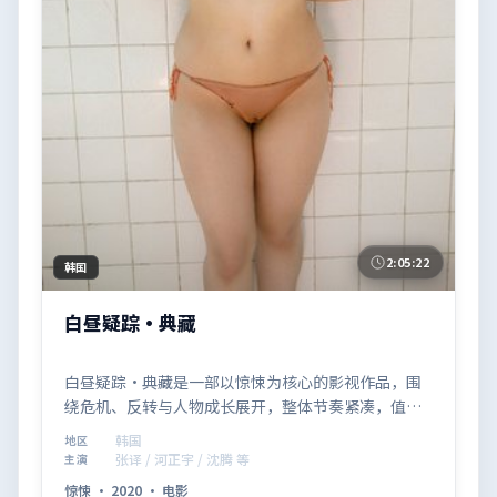
2:05:22
韩国
白昼疑踪·典藏
白昼疑踪·典藏是一部以惊悚为核心的影视作品，围
绕危机、反转与人物成长展开，整体节奏紧凑，值得
推荐观看。
韩国
地区
张译 / 河正宇 / 沈腾 等
主演
惊悚
·
2020
·
电影