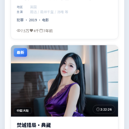
观看。
英国
地区
周迅 / 易烊千玺 / 汤唯 等
主演
犯罪
·
2019
·
电影
7.5万
4千
7年前
最新
2:22:26
中国大陆
焚城猎局·典藏