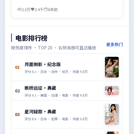
2.3万
2.4千
6年前
电影排行榜
更多热门
按热度排序 · TOP 20 · 右侧海报可直达播放
月面倒影·纪念版
01
评分
9.1
·
日本
·
动作
·
综艺
· 热度
9.8万
断桥远征·典藏
02
评分
9.1
·
美国
·
动漫
·
电影
· 热度
9.8万
星河疑踪·典藏
03
评分
8.8
·
日本
·
犯罪
·
电影
· 热度
9.8万